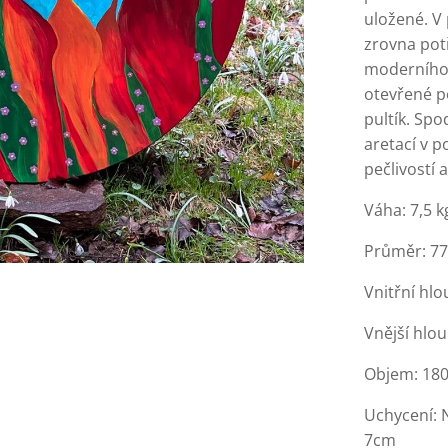
uložené. V
zrovna potř
moderního
otevřené p
pultík. Spo
aretací v p
pečlivostí 
Váha: 7,5 k
Průměr: 7
Vnitřní hl
Vnější hlo
Objem: 180
Uchycení: 
7cm