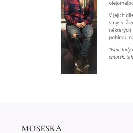
olejomalbo
V jejích d
smyslu živo
některých 
pohledu na
"Jsme tady 
smutek, toh
MOSESKA