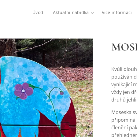
Úvod
Aktuální nabídka
Více informací
MOSE
Kvůli dlouh
používán d
vynikající 
vždy jen d
druhů jehli
Moseska sv
připomíná t
členění pak
přehledném