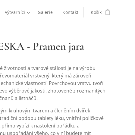
Výtvarníci
Galerie
Kontakt
Košík
SKA - Pramen jara
é životnosti a tvarové stálosti je na výrobu
řevomateriál vrstvený, který má zároveň
mechanické vlastností. Povrchovou vrstvu tvoří
řevo výběrové jakosti, zhotovené z rozmanitých
čnanů a listnáčů.
ým kruhovým tvarem a členěním dvířek
radiční podobu tablety léku, vnitřní poličkové
 přímo vybízí k nastolení pořádku a
u uspořádání všeho, co v ní budete mít