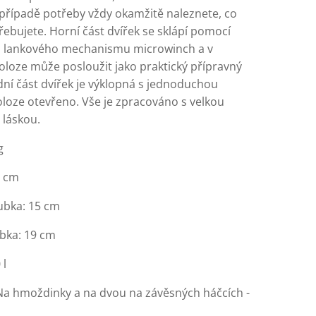
 případě potřeby vždy okamžitě naleznete, co
ebujete. Horní část dvířek se sklápí pomocí
 lankového mechanismu microwinch a v
oloze může posloužit jako praktický přípravný
dní část dvířek je výklopná s jednoduchou
oloze otevřeno. Vše je zpracováno s velkou
a láskou.
g
7 cm
oubka: 15 cm
ubka: 19 cm
 l
Na hmoždinky a na dvou na závěsných háčcích -