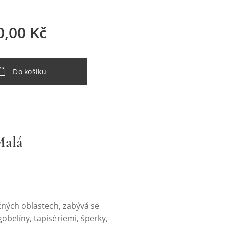
0,00
Kč
Do košíku
Malá
ných oblastech, zabývá se
belíny, tapisériemi, šperky,