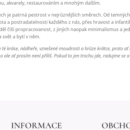
u, akvarely, restaurováním a mnohým dalším.
ílech je patrná pestrost v nejrůznějších směrech. Od temných
ta a postradatelnosti každého z nás, přes hravost a infantil
děl čiší propracovanost, z jiných naopak minimalismus a jed
 svět a bytí v něm.
v té kráse, nádheře, vznešené moudrosti a hrůze krátce, proto ať 
o ale ať prosím není příliš. Pokud to jen trochu jde, radujme s
INFORMACE
OBCH