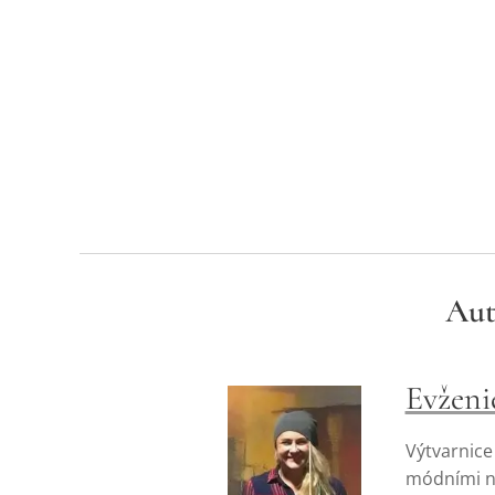
Aut
Evženi
Výtvarnice
módními ná