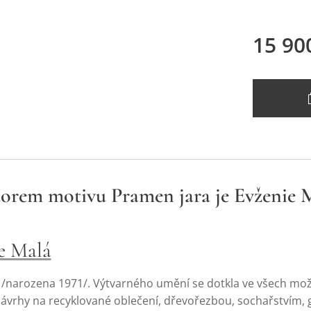
15 90
orem motivu Pramen jara je Evženie 
e Malá
 /narozena 1971/. Výtvarného umění se dotkla ve všech mož
vrhy na recyklované oblečení, dřevořezbou, sochařstvím, go